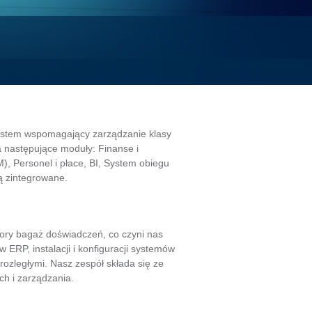
ystem wspomagający zarządzanie klasy
 następujące moduły: Finanse i
), Personel i płace, BI, System obiegu
 zintegrowane.
pory bagaż doświadczeń, co czyni nas
ERP, instalacji i konfiguracji systemów
rozległymi. Nasz zespół składa się ze
h i zarządzania.