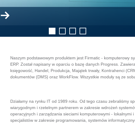
Naszym podstawowym produktem jest Firmatic - komputerowy s
ERP. Został napisany w oparciu o bazę danych Progress. Zawiera
księgowość, Handel, Produkcja, Majątek trwały, Kontrahenci (CRM
dokumentów (DMS) oraz WorkFlow. Wszystkie moduły są ze sobą
Działamy na rynku IT od 1989 roku. Od tego czasu zebraliśmy s
wiarygodnym i rzetelnym partnerem w zakresie wdrożeń systemów 
operacyjnych i zarządzania sieciami komputerowymi - lokalnymi i 
specjalistów w zakresie programowania, systemów informatycznyc